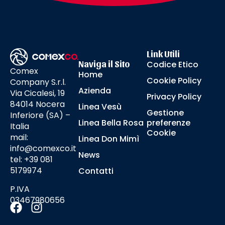
Link Utili
Naviga il Sito
Codice Etico
Comex
Home
Cookie Policy
Company S.r.l.
Azienda
Via Cicalesi, 19
Privacy Policy
84014 Nocera
Linea Vesù
Gestione
Inferiore (SA) –
Linea Bella Rosa
preferenze
Italia
Cookie
mail:
Linea Don Mimì
info@comexco.it
News
tel: +39 081
5179974
Contatti
P.IVA
03467980656