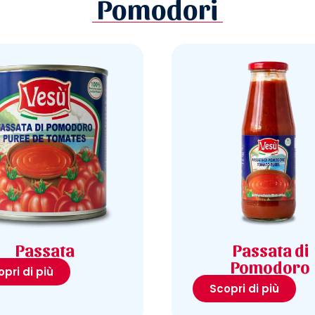
Pomodori
Passata
Passata di
Pomodoro
pri di più
Scopri di più