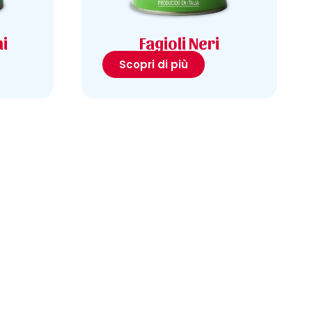
hi
Fagioli Neri
Scopri di più