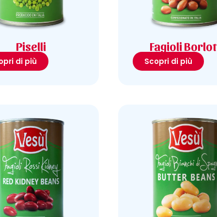
Piselli
Fagioli Borlot
pri di più
Scopri di più