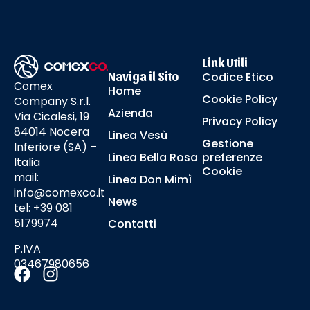
Link Utili
Naviga il Sito
Codice Etico
Comex
Home
Cookie Policy
Company S.r.l.
Azienda
Via Cicalesi, 19
Privacy Policy
84014 Nocera
Linea Vesù
Gestione
Inferiore (SA) –
Linea Bella Rosa
preferenze
Italia
Cookie
mail:
Linea Don Mimì
info@comexco.it
News
tel: +39 081
5179974
Contatti
P.IVA
03467980656