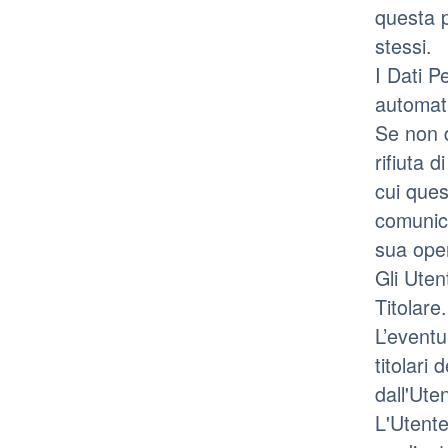
questa p
stessi.
I Dati P
automat
Se non d
rifiuta 
cui ques
comunica
sua oper
Gli Uten
Titolare.
L’eventu
titolari 
dall'Ute
L'Utente