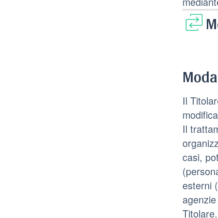
mediant
M
Modal
Il Titol
modifica
Il tratt
organizz
casi, po
(persona
esterni (
agenzie 
Titolare