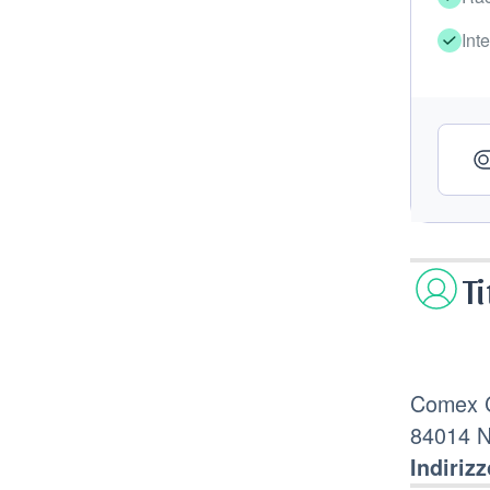
Int
T
Comex Co
84014 No
Indirizz