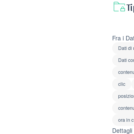
T
Fra i Da
Dati di 
Dati com
contenu
clic
posizio
contenu
ora in 
Dettagli