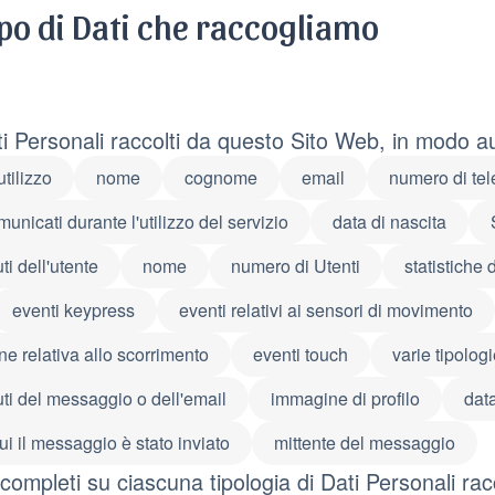
ipo di Dati che raccogliamo
ti Personali raccolti da questo Sito Web, in modo a
utilizzo
nome
cognome
email
numero di tel
unicati durante l'utilizzo del servizio
data di nascita
ti dell'utente
nome
numero di Utenti
statistiche 
eventi keypress
eventi relativi ai sensori di movimento
ne relativa allo scorrimento
eventi touch
varie tipologi
ti del messaggio o dell'email
immagine di profilo
dat
cui il messaggio è stato inviato
mittente del messaggio
 completi su ciascuna tipologia di Dati Personali racc