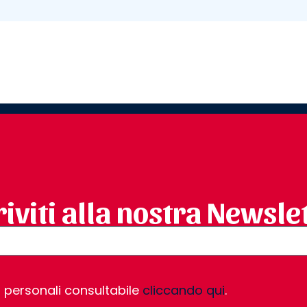
riviti alla nostra Newsle
i personali consultabile
cliccando qui
.