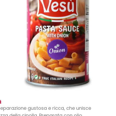
à
eparazione gustosa e ricca, che unisce
zza della cipolla. Preparata con olio