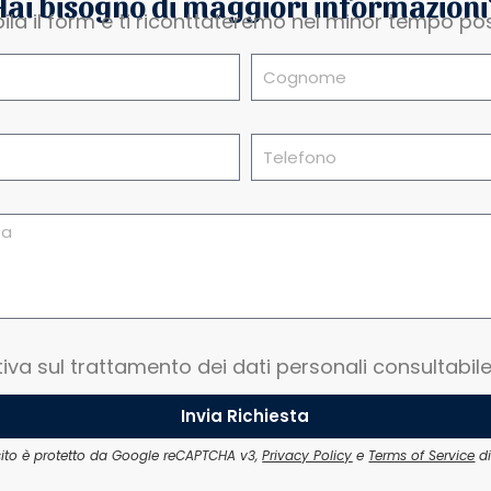
Hai bisogno di maggiori informazioni
la il form e ti riconttateremo nel minor tempo pos
tiva sul trattamento dei dati personali consultabil
Invia Richiesta
ito è protetto da Google reCAPTCHA v3,
Privacy Policy
e
Terms of Service
di