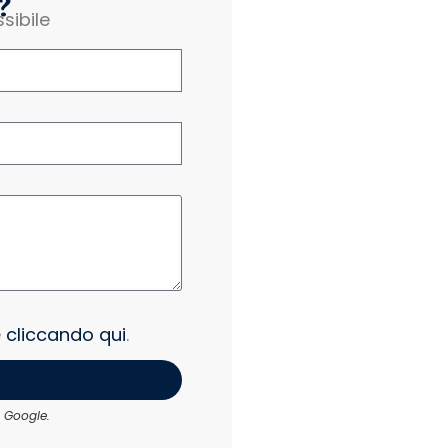
?
sibile
e
cliccando qui
.
 Google.