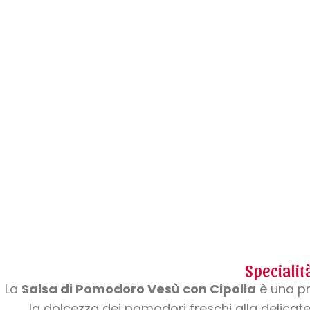
Specialit
La
Salsa di Pomodoro Vesù con Cipolla
è una pr
la dolcezza dei pomodori freschi alla delicate