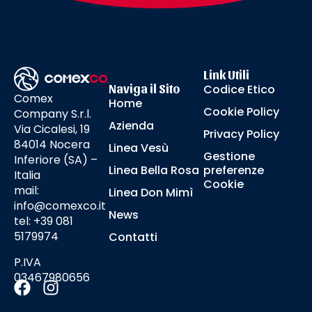
Link Utili
Naviga il Sito
Codice Etico
Comex
Home
Cookie Policy
Company S.r.l.
Azienda
Via Cicalesi, 19
Privacy Policy
84014 Nocera
Linea Vesù
Gestione
Inferiore (SA) –
Linea Bella Rosa
preferenze
Italia
Cookie
mail:
Linea Don Mimì
info@comexco.it
News
tel: +39 081
5179974
Contatti
P.IVA
03467980656