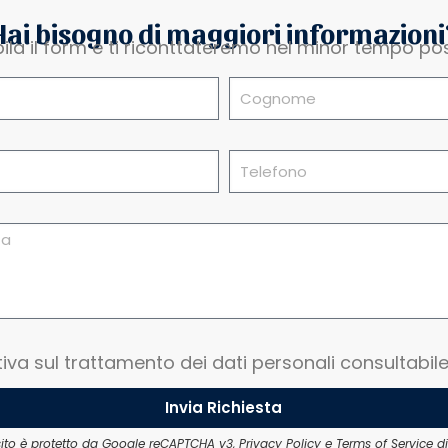
Hai bisogno di maggiori informazioni
la il form e ti riconttateremo nel minor tempo pos
tiva sul trattamento dei dati personali consultabil
Invia Richiesta
ito è protetto da Google reCAPTCHA v3,
Privacy Policy
e
Terms of Service
di