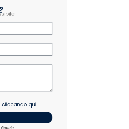
?
sibile
e
cliccando qui
.
 Google.