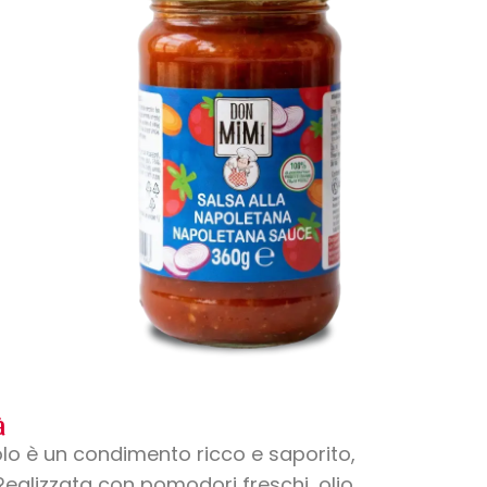
à
lo è un condimento ricco e saporito,
ealizzata con pomodori freschi, olio