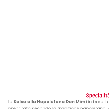
Specialit
La
Salsa alla Napoletana Don Mimì
in baratto
preparato secondo la tradizione napoletana. R