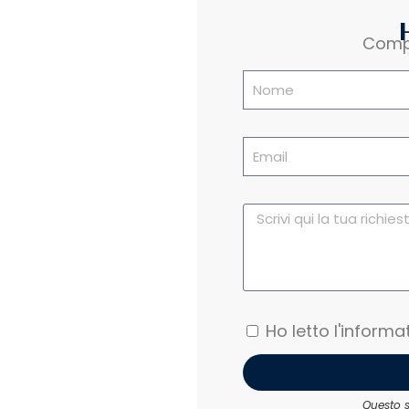
Compi
Ho letto l'informa
Questo s