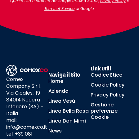
Questo sito è protetto da Google reCAPTCHA v3,
Privacy Policy
e
Terms of Service
di Google.
Link Utili
Naviga il Sito
Codice Etico
Comex
Home
Cookie Policy
Company S.r.l.
Azienda
Via Cicalesi, 19
Privacy Policy
84014 Nocera
Linea Vesù
Gestione
Inferiore (SA) –
Linea Bella Rosa
preferenze
Italia
Cookie
mail:
Linea Don Mimì
info@comexco.it
News
tel: +39 081