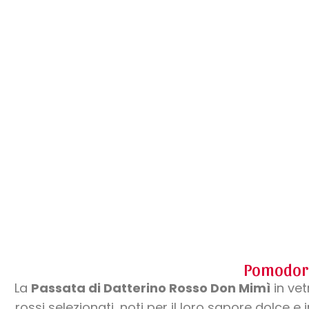
Pomodor
La
Passata di Datterino Rosso Don Mimì
in vet
rossi selezionati, noti per il loro sapore dolce 