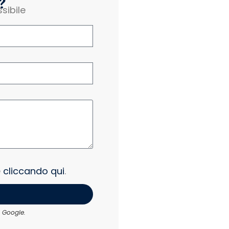
?
sibile
e
cliccando qui
.
 Google.