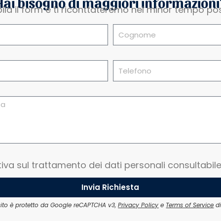
Hai bisogno di maggiori informazioni
la il form e ti riconttateremo nel minor tempo pos
tiva sul trattamento dei dati personali consultabil
Invia Richiesta
ito è protetto da Google reCAPTCHA v3,
Privacy Policy
e
Terms of Service
di