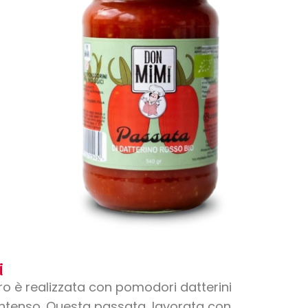
i
ro è realizzata con pomodori datterini
e intenso. Questa passata, lavorata con